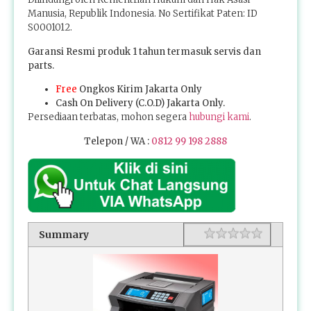
Manusia, Republik Indonesia. No Sertifikat Paten: ID
S0001012.
Garansi Resmi produk 1 tahun termasuk servis dan
parts.
Free
Ongkos Kirim Jakarta Only
Cash On Delivery (C.O.D) Jakarta Only.
Persediaan terbatas, mohon segera
hubungi kami
.
Telepon / WA :
0812 99 198 2888
1 star
2 stars
3 stars
4 stars
5 stars
Rating
Summary