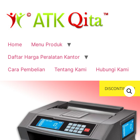
Home
Menu Produk
Daftar Harga Peralatan Kantor
Cara Pembelian
Tentang Kami
Hubungi Kami
DISCONTINUED!