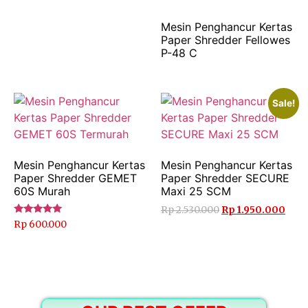
Mesin Penghancur Kertas
Paper Shredder Fellowes
P-48 C
Sale!
Mesin Penghancur Kertas
Mesin Penghancur Kertas
Paper Shredder GEMET
Paper Shredder SECURE
60S Murah
Maxi 25 SCM
Rp
2.530.000
Rp
1.950.000
Rated
Rp
600.000
5.00
out of 5