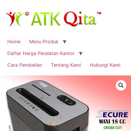
Home
Menu Produk
Daftar Harga Peralatan Kantor
Cara Pembelian
Tentang Kami
Hubungi Kami