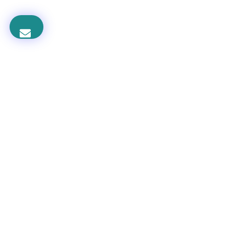
OUR BEST OFFER
Barang baru dan Asli Original
Best Deal and Price
Garansi resmi 1 tahun
*
Pengiriman area Jakarta & Sekitarnya :
Gratis
Ongkos Kirim
*
Bayar di tempat Cash On Delivery (COD)
*
Pengiriman Luar Jakarta & seluruh Indonesia :
JNE, TIKI, MEX atau expedisi yg Anda percayai
Pembayaran :