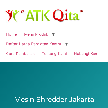
Home
Menu Produk
Daftar Harga Peralatan Kantor
Cara Pembelian
Tentang Kami
Hubungi Kami
Mesin Shredder Jakarta